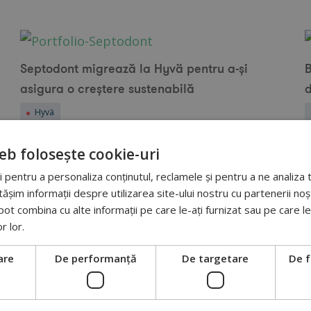
Septodont migrează la Hyvä pentru a-și
B
asigura o creștere sustenabilă
Hyvä
eb folosește cookie-uri
 pentru a personaliza conținutul, reclamele și pentru a ne analiza t
im informații despre utilizarea site-ului nostru cu partenerii noșt
e pot combina cu alte informații pe care le-ați furnizat sau pe care l
N.E.W.S Records investește în comerțul
W
or lor.
electronic
are
De performanță
De targetare
De f
Hyvä
Magazine Magento2