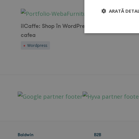
ARATĂ DETAL
ilCaffe: Shop în WordPress pentru iubitorii de
cafea
Wordpress
Baldwin
B2B