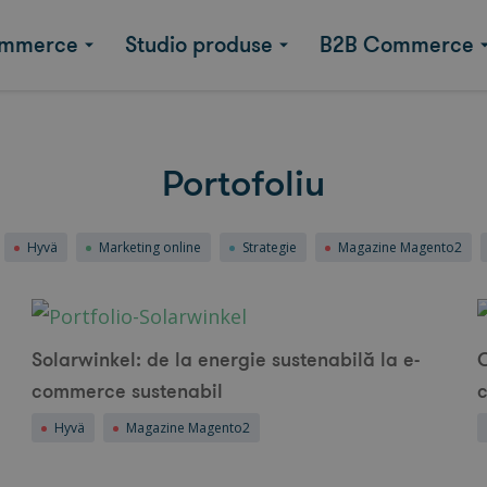
mmerce
Studio produse
B2B Commerce
Portofoliu
Hyvä
Marketing online
Strategie
Magazine Magento2
Solarwinkel: de la energie sustenabilă la e-
commerce sustenabil
Hyvä
Magazine Magento2